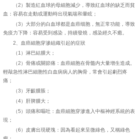
（2）製造紅血球的母細胞減少，導致紅血球的缺乏而貧
血：容易在走動或運動時出現氣喘和暈眩；
（3）大部分的白血球都是血癌细胞，無正常功能，導致
免疫力下降：容易受到感染，持續發燒，感染經久不癒。
2、血癌細胞穿滲組織引起的症狀
（1）淋巴結腫大；
（2）骨痛或關節痛：血癌細胞在骨髓内大量增生造成。
輕敲急性淋巴細胞性白血病病人的胸骨，常會引起劇烈疼
痛；
（3）牙齦腫脹；
（4）肝脾腫大；
（5）頭痛和嘔吐：血癌細胞穿滲進入中樞神經系統的表
現；
（6）皮膚出現硬塊：因為看起來呈微綠色，又稱綠色
瘤；