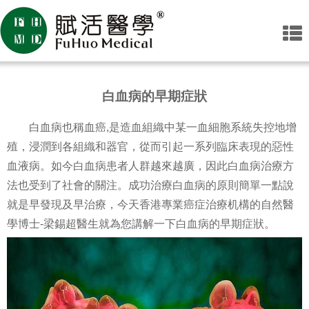
白血病的早期症狀
白血病也稱血癌,是造血組織中某一血細胞系統失控地增
殖，浸潤到各組織和器官，從而引起一系列臨床表現的惡性
血液病。如今白血病患者人群越來越廣，因此白血病治療方
法也受到了社會的關注。成功治療白血病的原則簡單一點說
就是早發現及早治療，今天香港專業癌症治療机構的自然醫
學博士-梁錫超醫生就為您講解一下白血病的早期症狀。