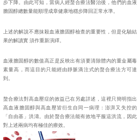
步下降。由此可知，當病人經螯合療法醫治後，他們的血液
膽固醇總數量能順理成章健康地穩步降回正常水準。
上述的解說不應抹殺血液膽固醇檢查的重要性，但是化驗結
果的解讀實 須作重新演繹。
血液膽固醇的數值高正是反映出有須要清除體內的重金屬毒
素量高，而這目的只能經由靜脈滴注式的螯合療法方可達
到。
螯合療法對高血壓症的效益已在另處詳述，這裡只簡明指出
高血液膽固醇與高血壓皆衍生自同一病理：澎湃又失控的
「自由基」洪濤。由於螯合療法能有效地平服這洪流，因此
對上述兩病均有極佳的療效。