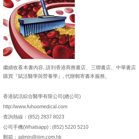
繼續收看本書內容
,
請到香港商務書店、三聯書店、中華書店
購買『賦活醫學與營養學』
,
代辦郵寄書本服務。
香港賦活綜合醫學有限公司
(
總公司
)
http://www.fuhuomedical.com
查詢熱線：
(852) 2837 8023
公司手機
(Whatsapp) : (852) 5220 5210
郵箱：
admin@iiim.com.hk