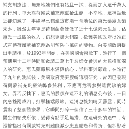
補充劑療法，無奈地她們惟有姑且一試，從而加入這千萬人
的行列，每天靠荷爾蒙補充劑重拾生趣。不幸地，這神話最
近卻幻滅了。事緣早已穩坐這市場一哥地位的惠氏藥廠意猶
未盡，雖然去年單是荷爾蒙藥便做了近十七億港元生意，佔
惠氏一成四的收入，仍想更擴大銷路，欲獲美國政府批准正
式宣傳荷爾蒙補充劑為能預防心臟病的藥物。向美國政府提
出申請後，於1993年開始，在美國國會撥款下，進行了一個
預期用十二年時間和邀請二萬七千名婦女參與的大規模和深
入的研究。惠氏藥廠原本滿懷信心，豈料事與願違，在進行
了九年的測試後，美國政府竟要腰斬這項研究，皆因已發現
荷爾蒙補充劑療法弊多於利，不應再危害參與這實驗的婦
女。弄巧反拙下，惠氏的股價在這不利的消息公布後，一日
內急挫兩成四，打擊極端嚴峻。這消息恍如晴天霹靂，同時
震動了整個醫療界，它瞬間打碎一個信了三十多年的神話，
醫生們頓失所依，變得有點手足無措。在這研究的途中，有
證據指出荷爾蒙補充劑雖能減少患直腸癌和骨折，但卻顯著