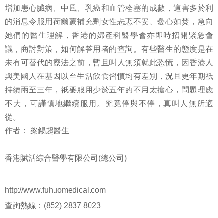
增加患心臟病、中風、乳癌和血管栓塞的成數，這害多於利
的消息令服用荷爾蒙補充劑女性忐忑不安、憂心如焚，急向
她們的醫生理解，香港的婦產科醫學會亦即時招開緊急會
議，商討對策，如何解答用者的查詢。有些醫生的態度是在
未有可替代的療法之前，暫且叫人無須就此恐慌，因香港人
與美國人在基因以至生活飲食習慣均有差別，況且更年期祇
持續兩至三年，祇要服用少於五年的不用太擔心，問題理應
不大，可謹慎地繼續服用。究竟停與不停，真叫人無所適
從。
作者：
梁錫超醫生
香港賦活綜合醫學有限公司(總公司)
http://www.fuhuomedical.com
查詢熱線：(852) 2837 8023