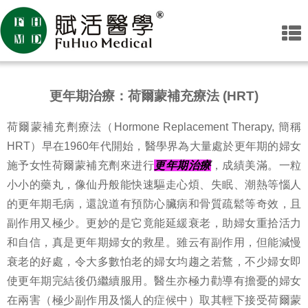
更年期治療：荷爾蒙補充療法 (HRT)
荷爾蒙補充劑療法（Hormone Replacement Therapy, 簡稱
HRT）早在1960年代開始，醫學界為大量處於更年期的婦女
施予女性荷爾蒙補充劑來进行
更年期治療
，成績美滿。一粒
小小的藥丸，像仙丹般能快速驅走心煩、失眠、潮熱等惱人
的更年期毛病，還說道有預防心臟病和骨質疏鬆等奇效，且
副作用又極少。更妙的是它竟能延緩衰老，助婦女重拾活力
和自信，真是更年期婦女的救星。雖云有副作用，但能減慢
衰老的好處，令大多數怕老的婦女均趨之若鶩，不少婦女即
使更年期完結後仍繼續服用。醫生亦極力勸導有擔憂的婦女
在兩害（極少副作用及惱人的症候中）取其輕下接受荷爾蒙